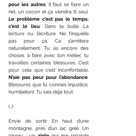
pour les autres
. Il faut se faire un 
nid, un cocon et ça viendra tt seul. 
Le problème c’est pas le temps, 
c’est le lieu
. Dans ta bulle. La
lecture ou l’écriture. Ne t’inquiète 
pas pour ça. Ca s’arrêtera 
naturellement. Tu as encore des 
choses à faire avec ton métier, tu 
travailles certaines blessures. C’est 
pour cela que c’est inconfortable. 
N’aie pas peur pour l’abondance
. 
Blessures que tu connais (injustice, 
humiliation). Tu sais déjà tout.
(…) 
Envie de sortir. En haut d’une 
montagne, près d’un lac gelé. Un 
oiseau : un 
aigle
 qui me regarde 