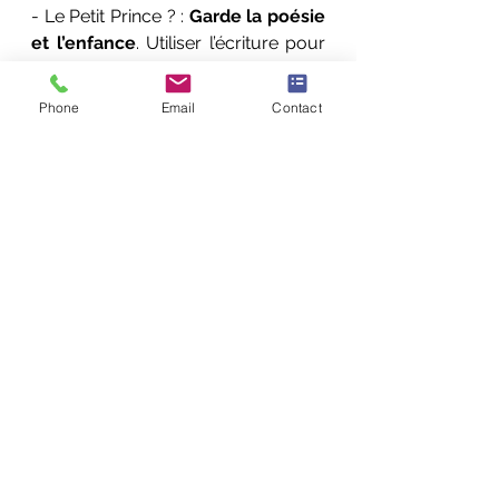
- Le Petit Prince ? : 
Garde la poésie 
et l’enfance
. Utiliser l’écriture pour 
la poésie.
Phone
Email
Contact
(…)
Echange autonome puis un scan 
du corps et un soin est effectué par 
la CS : genoux (résistance à la vie, 
refus de plier – comme le roseau), 
doigt (besoin d’un coup de main) – 
soin ok, mais le changement se fera 
dans la vie. Acceptes l’aide des 
autres. La douleur au genoux est 
dissipée.
***