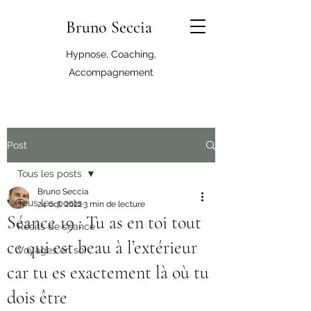
Bruno Seccia
Hypnose, Coaching,
Accompagnement
Post
Tous les posts
Bruno Seccia
Tous les posts
24 oct. 2022
3 min de lecture
Séance 19 : Tu as en toi tout
Récits de séance
ce qui est beau à l’extérieur
Voyages en soi
car tu es exactement là où tu
dois être