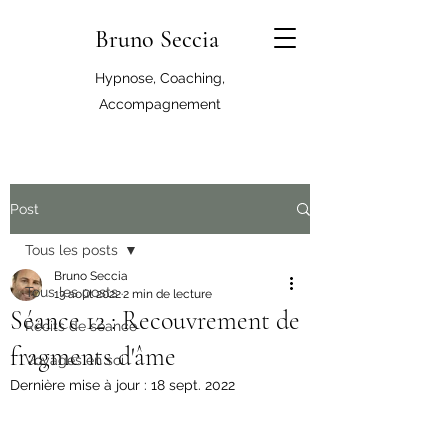
Bruno Seccia
Hypnose, Coaching,
Accompagnement
Post
Tous les posts
Bruno Seccia
Tous les posts
13 août 2022
2 min de lecture
Séance 12 : Recouvrement de
Récits de séance
fragments d'âme
Voyages en soi
Dernière mise à jour :
18 sept. 2022