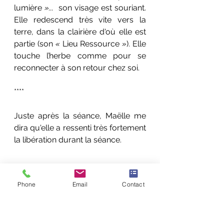
lumière
 »...  
son visage est souriant. 
Elle redescend très vite vers la 
terre, dans la clairière d'où elle est 
partie (son 
« 
Lieu Ressource 
»
). Elle 
touche l’herbe comme pour se 
reconnecter à son retour chez soi.
****
Juste après la séance, Maëlle me 
dira qu'elle a ressenti très fortement 
la libération durant la séance.
(*) Le prénom a été modifié
Phone
Email
Contact
Récits de séance