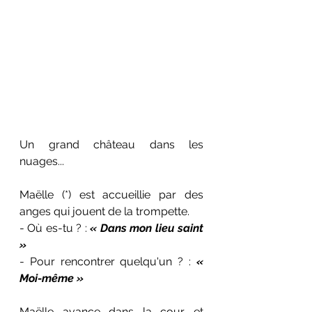
Un grand château dans les 
nuages...
Maëlle (*)
est accueillie par des 
anges qui jouent de la trompette.
- Où es-tu ? : 
« Dans mon lieu saint 
»
- Pour rencontrer quelqu'un ? : 
« 
Moi-même »
Maëlle avance dans la cour et 