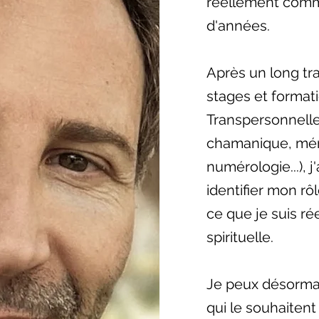
réellement comme
d'années.
Après un long tra
stages et format
Transpersonnell
chamanique, mém
numérologie...), 
identifier mon r
ce que je suis r
spirituelle.
Je peux désorma
qui le souhaitent