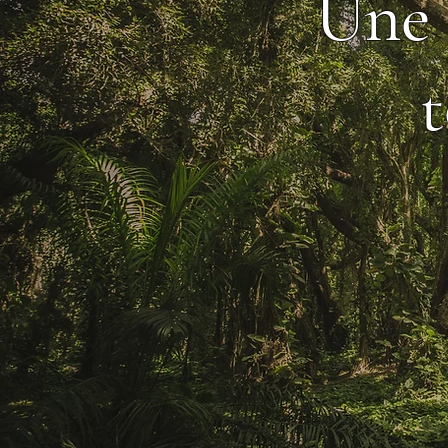
Une 
t