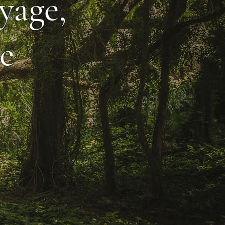
yage,
e