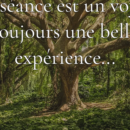
séance est un vo
oujours une bell
expérience...