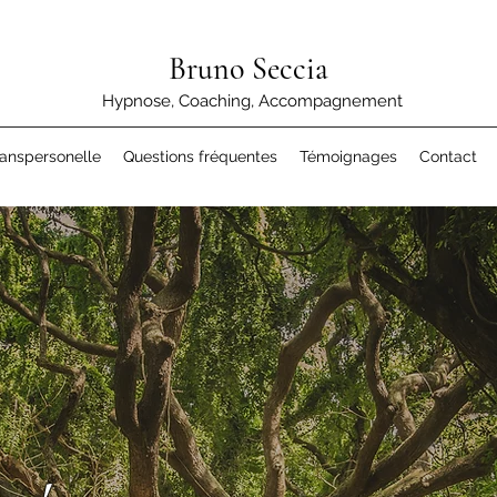
Bruno Seccia
Hypnose, Coaching, Accompagnement
anspersonelle
Questions fréquentes
Témoignages
Contact